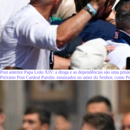
Post
anterior
Papa Leão XIV: a droga e as dependências são uma prisão
Próximo
Post
Cardeal Parolin: enraizados no amor do Senhor, como Pe