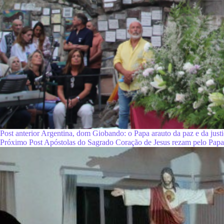
Post
anterior
Argentina, dom Giobando: o Papa arauto da paz e da justi
Próximo
Post
Apóstolas do Sagrado Coração de Jesus rezam pelo Papa