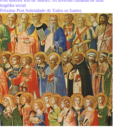
Post
anterior
Rio de Janeiro: As diversas camadas de uma
tragédia social
Próximo
Post
Solenidade de Todos os Santos