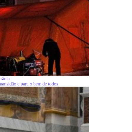
rânia
mansidão e para o bem de todos