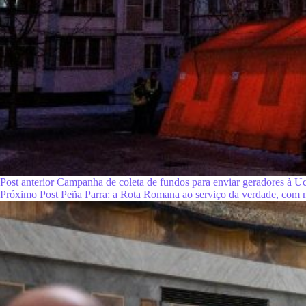
Post
anterior
Campanha de coleta de fundos para enviar geradores à Uc
Próximo
Post
Peña Parra: a Rota Romana ao serviço da verdade, com 