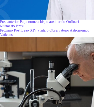
Post
anterior
Papa nomeia bispo auxiliar do Ordinariato
Militar do Brasil
Próximo
Post
Leão XIV visita o Observatório Astronômico
Vaticano