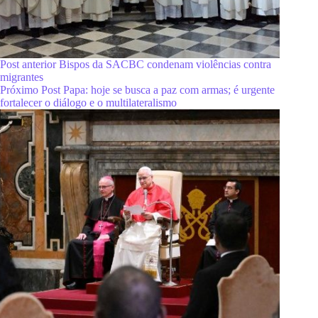
Post
anterior
Bispos da SACBC condenam violências contra
migrantes
Próximo
Post
Papa: hoje se busca a paz com armas; é urgente
fortalecer o diálogo e o multilateralismo