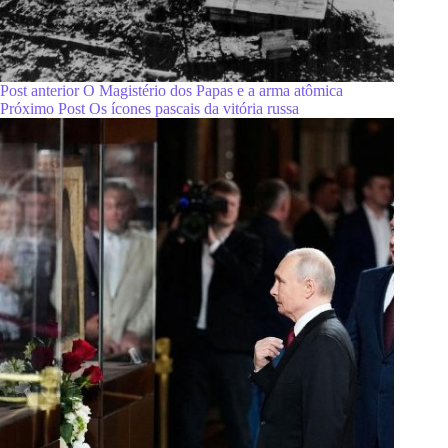
Post
anterior
O Magistério dos Papas e a arma atômica
Próximo
Post
Os ícones pascais da vitória russa