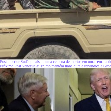
Post
anterior
Sudão, mais de uma centena de mortos em uma semana de
Próximo
Post
Venezuela: Trump mantém linha dura e reivindica a Gro