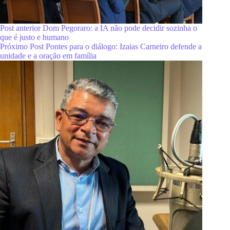
Post
anterior
Dom Pegoraro: a IA não pode decidir sozinha o
que é justo e humano
Próximo
Post
Pontes para o diálogo: Izaias Carneiro defende a
unidade e a oração em família