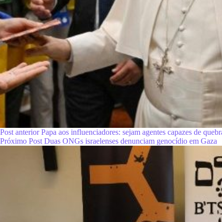
Post
anterior
Papa aos influenciadores: sejam agentes capazes de quebra
Próximo
Post
Duas ONGs israelenses denunciam genocídio em Gaza