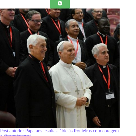
Post
anterior
Papa aos jesuítas: ‘Ide às fronteiras com coragem