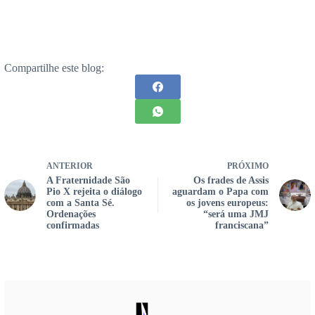
Compartilhe este blog:
ANTERIOR
PRÓXIMO
A Fraternidade São
Os frades de Assis
Pio X rejeita o diálogo
aguardam o Papa com
com a Santa Sé.
os jovens europeus:
Ordenações
“será uma JMJ
confirmadas
franciscana”