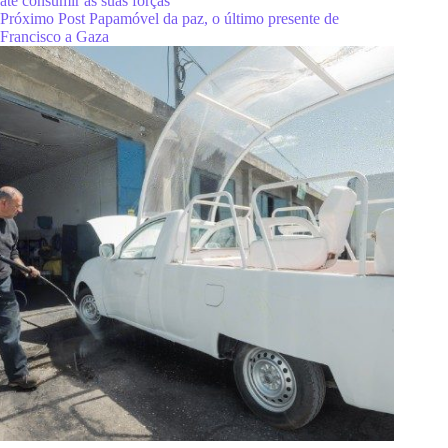
até consumir as suas forças
Próximo
Post
Papamóvel da paz, o último presente de
Francisco a Gaza