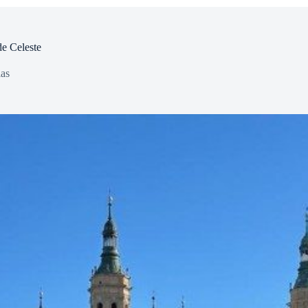
de Celeste
ias