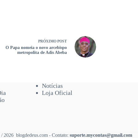
PRÓXIMO
POST
O Papa nomeia o novo arcebispo
metropolita de Adis Abeba
Notícias
Dia
Loja Oficial
ão
 / 2026 blogdedeus.com - Contato:
suporte.mycontas@gmail.com