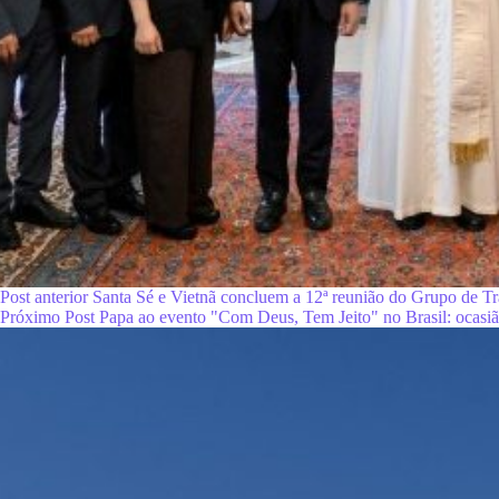
Post
anterior
Santa Sé e Vietnã concluem a 12ª reunião do Grupo de T
Próximo
Post
Papa ao evento "Com Deus, Tem Jeito" no Brasil: ocasi