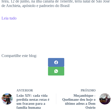
feira, 12 de junho, na ilha canária de Tenerife, terra natal de São José
de Anchieta, apóstolo e padroeiro do Brasil
Leia tudo
Compartilhe este blog:
ANTERIOR
PRÓXIMO
Leão XIV: cada vida
Moçambique -
perdida nestas rotas é
Quelimane deu hoje o
um fracasso para a
último adeus a Dom
família humana
Osório