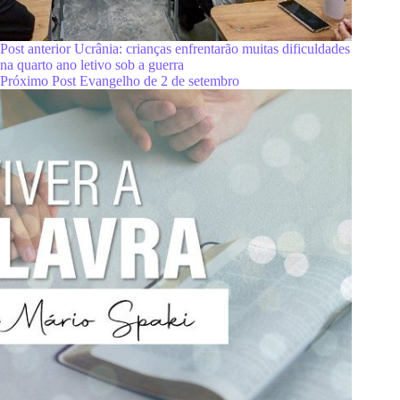
Post
anterior
Ucrânia: crianças enfrentarão muitas dificuldades
na quarto ano letivo sob a guerra
Próximo
Post
Evangelho de 2 de setembro