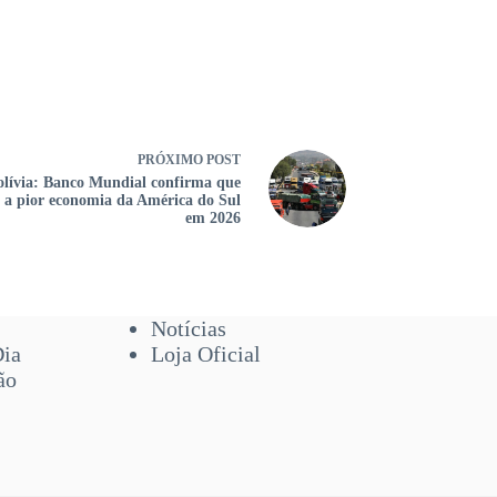
PRÓXIMO
POST
olívia: Banco Mundial confirma que
á a pior economia da América do Sul
em 2026
Notícias
Dia
Loja Oficial
ão