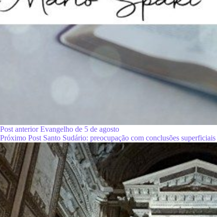
Post
anterior
Evangelho de 5 de agosto
Próximo
Post
Santo Sudário: preocupação com conclusões superficiais 