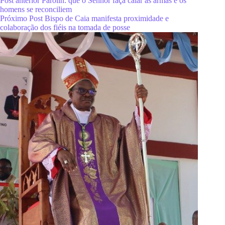
Post
anterior
Parolin: que o Senhor faça calar as armas e os
homens se reconciliem
Próximo
Post
Bispo de Caia manifesta proximidade e
colaboração dos fiéis na tomada de posse