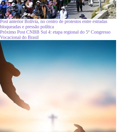
Post
anterior
Bolívia, no centro de protestos entre estradas
bloqueadas e pressão política
Próximo
Post
CNBB Sul 4: etapa regional do 5º Congresso
Vocacional do Brasil