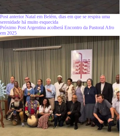
Post
anterior
Natal em Belém, dias em que se respira uma
serenidade há muito esquecida
Próximo
Post
Argentina acolherá Encontro da Pastoral Afro
em 2025