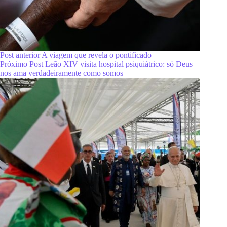
Post
anterior
A viagem que revela o pontificado
Próximo
Post
Leão XIV visita hospital psiquiátrico: só Deus
nos ama verdadeiramente como somos