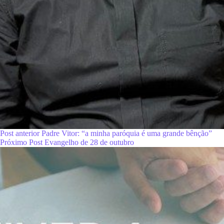
Post
anterior
Padre Vitor: “a minha paróquia é uma grande bênção”
Próximo
Post
Evangelho de 28 de outubro