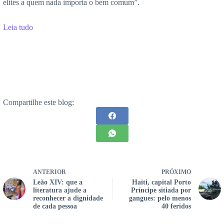
elites a quem nada importa o bem comum”.
Leia tudo
Compartilhe este blog:
ANTERIOR
PRÓXIMO
Leão XIV: que a
Haiti, capital Porto
literatura ajude a
Príncipe sitiada por
reconhecer a dignidade
gangues: pelo menos
de cada pessoa
40 feridos