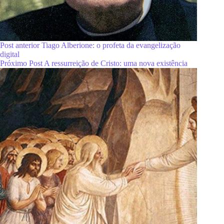
Post
anterior
Tiago Alberione: o profeta da evangelização
digital
Próximo
Post
A ressurreição de Cristo: uma nova existência