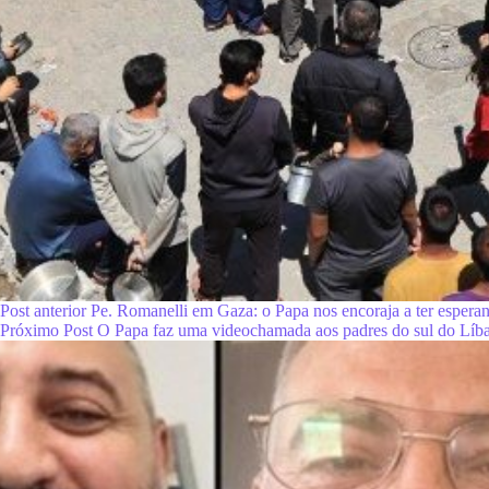
Post
anterior
Pe. Romanelli em Gaza: o Papa nos encoraja a ter espera
Próximo
Post
O Papa faz uma videochamada aos padres do sul do Líb