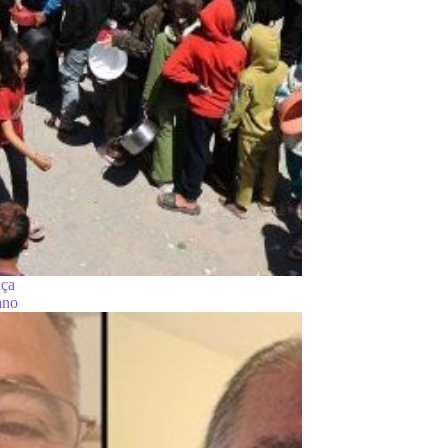
nça
ano