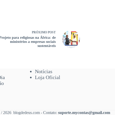
PRÓXIMO
POST
Projeto para religiosas na África: de
ministérios a empresas sociais
sustentáveis
Notícias
Dia
Loja Oficial
ão
 / 2026 blogdedeus.com - Contato:
suporte.mycontas@gmail.com