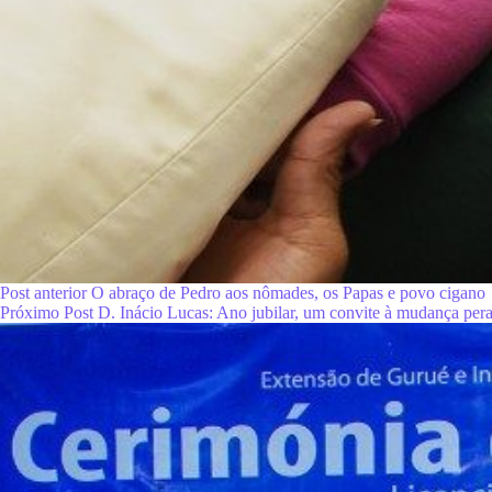
Post
anterior
O abraço de Pedro aos nômades, os Papas e povo cigano
Próximo
Post
D. Inácio Lucas: Ano jubilar, um convite à mudança peran