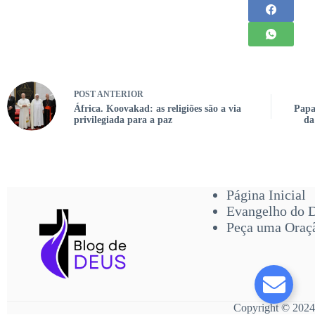
POST
ANTERIOR
África. Koovakad: as religiões são a via
Papa
privilegiada para a paz
da
Página Inicial
Evangelho do 
Peça uma Oraç
Copyright © 2024