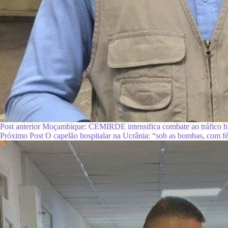
Post
anterior
Moçambique: CEMIRDE intensifica combate ao tráfico
Próximo
Post
O capelão hospitalar na Ucrânia: “sob as bombas, com fé 