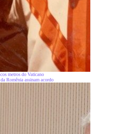
ucos metros do Vaticano
i" da Romênia assinam acordo