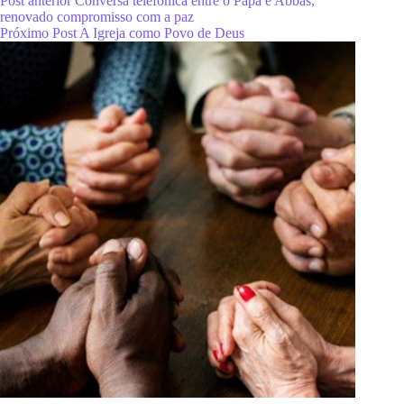
Post
anterior
Conversa telefônica entre o Papa e Abbas,
renovado compromisso com a paz
Próximo
Post
A Igreja como Povo de Deus