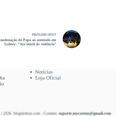
PRÓXIMO
POST
condenação do Papa ao atentado em
Sydney: “Ato inútil de violência”
Notícias
Dia
Loja Oficial
ão
 / 2026 blogdedeus.com - Contato:
suporte.mycontas@gmail.com