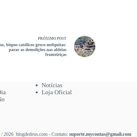
PRÓXIMO
POST
o, bispos católicos greco-melquitas:
parar as demolições nas aldeias
fronteiriças
Notícias
Dia
Loja Oficial
ão
 / 2026 blogdedeus.com - Contato:
suporte.mycontas@gmail.com