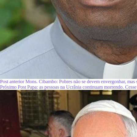
Post
anterior
Mons. Cibambo: Pobres não se devem envergonhar, mas s
Próximo
Post
Papa: as pessoas na Ucrânia continuam morrendo. Cesse